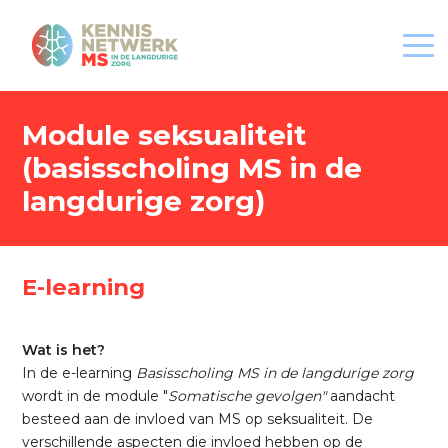
Module seksualiteit
(basisscholing MS in de
HOME
langdurige zorg)
MS+
EXPERTISECENTRA
E-learning
KENNISCENTRUM
Wat is het?
In de e-learning
Basisscholing MS in de langdurige zorg
EXPERTISE-IMPULS
wordt in de module "
Somatische gevolgen"
aandacht
besteed aan de invloed van MS op seksualiteit. De
verschillende aspecten die invloed hebben op de
CONTACT